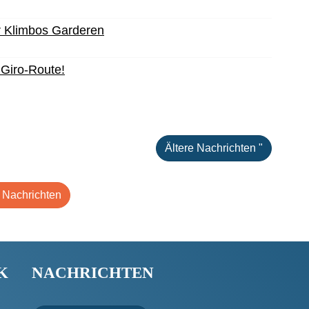
r Klimbos Garderen
 Giro-Route!
Ältere Nachrichten "
e Nachrichten
K
NACHRICHTEN